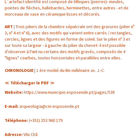
L´artefact identifié est composé de lithiques (pierres)- meules,
pointes de flèches, hallebardes, herminettes, entre autres - et de
morceaux de vase en céramique lisses et décorés.
ART
| Trois piliers de la chambre sépulcrale ont des gravures (pilier nº
3, nº 4 et nº 6), avec des motifs qui varient entre carrés / rectangles,
cercles, lignes et des figures en forme de soleil. Sur le pilier nº 3 et
sur toute sa largeur - à gauche du pilier du chevet- il est possible
d'observer à l'œil nu certains des motifs gravés, composés de 4
"lignes" courbes, toutes horizontales et parallèles entre elles.
CHRONOLOGIE
| 1 ère moitié du IIIe millénaire av. J.-C.
≪
Télécharger le PDF
≫
Website:
https://www.municipio.esposende.pt/pages/538
E-mail:
arqueologia@cm-esposende.pt
Téléphone:
(+351) 253 960 179
Adresse:
Vila Chã