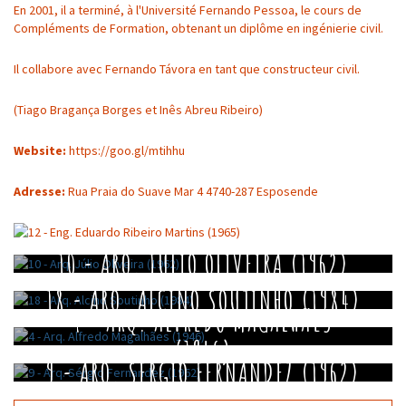
En 2001, il a terminé, à l'Université Fernando Pessoa, le cours de
Compléments de Formation, obtenant un diplôme en ingénierie civil.
Il collabore avec Fernando Távora en tant que constructeur civil.
(Tiago Bragança Borges et Inês Abreu Ribeiro)
Website:
https://goo.gl/mtihhu
Adresse:
Rua Praia do Suave Mar 4 4740-287 Esposende
10 - ARQ. JÚLIO OLIVEIRA (1962)
18 - ARQ. ALCINO SOUTINHO (1984)
4 - ARQ. ALFREDO MAGALHÃES
(1946)
9 - ARQ. SÉRGIO FERNANDEZ (1962)