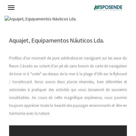
Toggle
navigation
Aquajet, Equipamentos Náuticos Lda.
Profitez d'un moment de pure adrénaline en naviguant sur les eaux du
fleuve Cávado au volant d'un jet ski sans besoin de carte de navigateur
de loisir ni à "voler" au-dessus de la mer à la plage d'Ofir sur le flyboard
/ hoverboard. Nous avons deux places réservées, bien délimitées et
autorisées à pratiquer des activités qui vous laisseront de souvenirs
inoubliables. Au cours de cette magnifique expérience, vous pourrez
toujours apprécier toute la beauté des paysages environnants et être en
harmonie avec la nature.