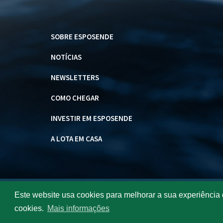
SOBRE ESPOSENDE
NOTÍCIAS
NEWSLETTERS
COMO CHEGAR
INVESTIR EM ESPOSENDE
A LOTA EM CASA
Visite Esposende 2026 : Todos os direitos reservados.
Este website usa cookies para melhorar a sua experiência 
cookies.
Mais informações