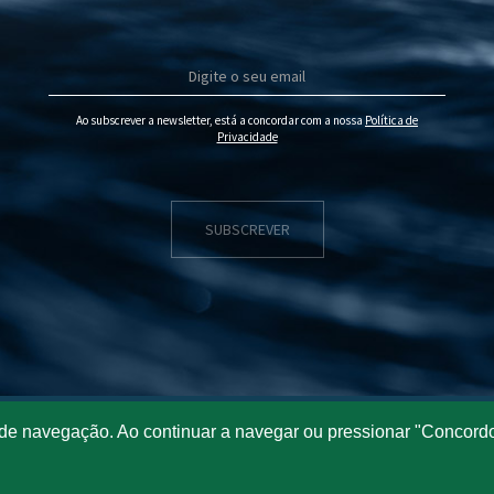
Ao subscrever a newsletter, está a concordar com a nossa
Política de
Privacidade
SUBSCREVER
de navegação. Ao continuar a navegar ou pressionar "Concordo"