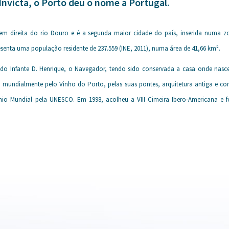
nvicta, o Porto deu o nome a Portugal.
gem direita do rio Douro e é a segunda maior cidade do país, inserida numa 
senta uma população residente de 237.559 (INE, 2011), numa área de 41,66 km².
o do Infante D. Henrique, o Navegador, tendo sido conservada a casa onde nasce
a mundialmente pelo Vinho do Porto, pelas suas pontes, arquitetura antiga e co
nio Mundial pela UNESCO. Em 1998, acolheu a VIII Cimeira Ibero-Americana e f