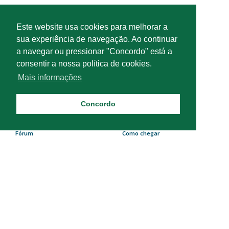
Este website usa cookies para melhorar a
sua experiência de navegação. Ao continuar
a navegar ou pressionar "Concordo" está a
consentir a nossa política de cookies.
Acesso rápido
Mais informações
Agenda
Contactos úteis
Concordo
Perto de nós
Créditos
Fórum
Como chegar
Download
Política de Privacidade