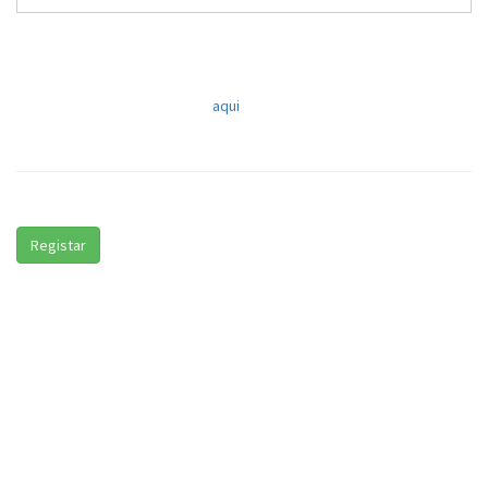
Esqueçeu a password? Clique
aqui
.
Ainda não tem uma conta?
Registar