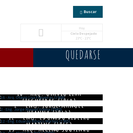
Buscar
Hoy
Cielo Despejado
23°C - 23°C
QUEDARSE
16 - ARQ. OTÁVIO LIXA
FILGUEIRAS (1968)
2 - ENG. JORGE MANUEL
VIANNA (1943)
12 - ENG. EDUARDO RIBEIRO
MARTINS (1965)
13 - ARQ. ALCINO SOUTINHO