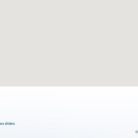
os útiles
D