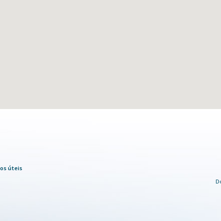
os úteis
D