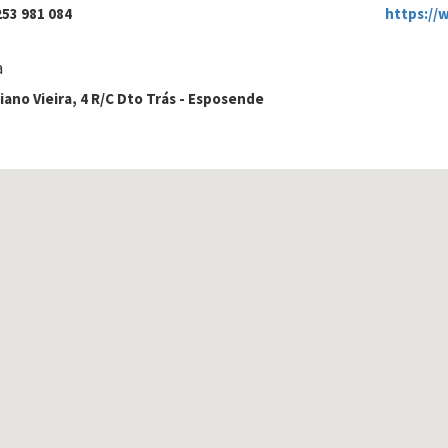
253 981 084
https://
a
iano Vieira, 4 R/C Dto Trás - Esposende