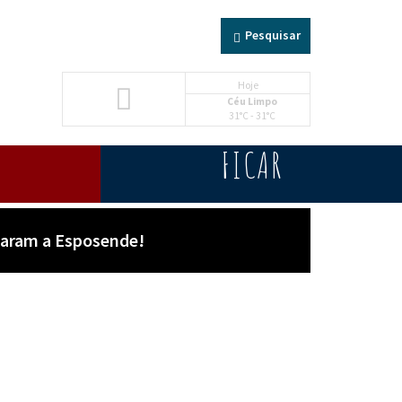
Pesquisar
Hoje
Céu Limpo
31°C - 31°C
FICAR
egaram a Esposende!