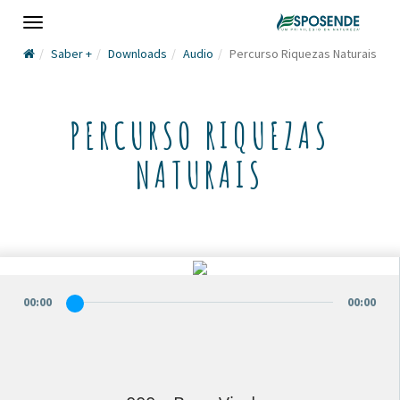
Toggle
navigation
Saber +
Downloads
Audio
Percurso Riquezas Naturais
PERCURSO RIQUEZAS
NATURAIS
00
:
00
00
:
00