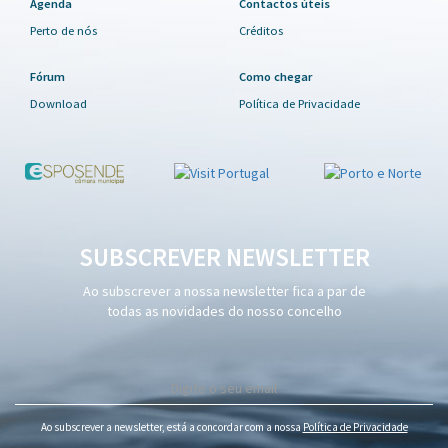
Agenda
Contactos úteis
Perto de nós
Créditos
Fórum
Como chegar
Download
Política de Privacidade
SUBSCREVER NEWSLETTER
Ao subscrever a nossa newsletter fica a par de
todas as novidades do nosso concelho
Ao subscrever a newsletter, está a concordar com a nossa
Política de Privacidade