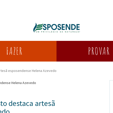
PROVAR
FAZER
 artesã esposendense Helena Azevedo
sto destaca artesã
edo