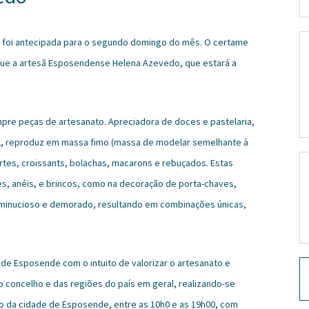
e foi antecipada para o segundo domingo do mês. O certame
aque a artesã Esposendense Helena Azevedo, que estará a
pre peças de artesanato. Apreciadora de doces e pastelaria,
012, reproduz em massa fimo (massa de modelar semelhante à
artes, croissants, bolachas, macarons e rebuçados. Estas
ares, anéis, e brincos, como na decoração de porta-chaves,
 minucioso e demorado, resultando em combinações únicas,
 de Esposende com o intuito de valorizar o artesanato e
do concelho e das regiões do país em geral, realizando-se
 da cidade de Esposende, entre as 10h0 e as 19h00, com