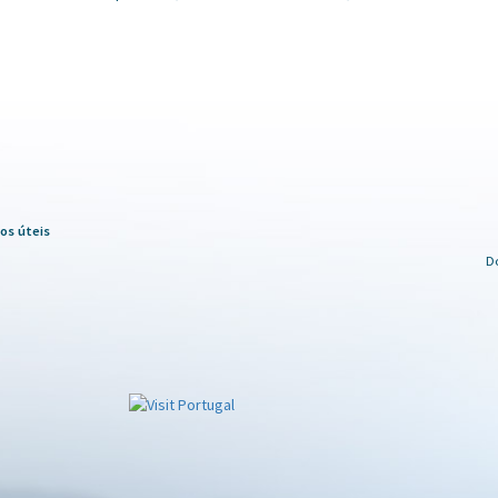
os úteis
D