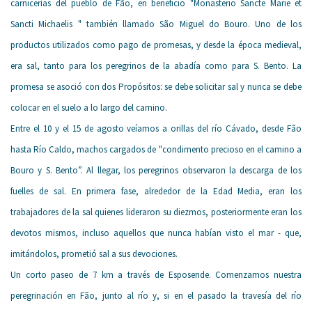
carnicerías del pueblo de Fão, en beneficio "Monasterio Sancte Marie et
Sancti Michaelis " también llamado São Miguel do Bouro. Uno de los
productos utilizados como pago de promesas, y desde la época medieval,
era sal, tanto para los peregrinos de la abadía como para S. Bento. La
promesa se asoció con dos Propósitos: se debe solicitar sal y nunca se debe
colocar en el suelo a lo largo del camino.
Entre el 10 y el 15 de agosto veíamos a orillas del río Cávado, desde Fão
hasta Río Caldo, machos cargados de "condimento precioso en el camino a
Bouro y S. Bento”. Al llegar, los peregrinos observaron la descarga de los
fuelles de sal. En primera fase, alrededor de la Edad Media, eran los
trabajadores de la sal quienes lideraron su diezmos, posteriormente eran los
devotos mismos, incluso aquellos que nunca habían visto el mar - que,
imitándolos, prometió sal a sus devociones.
Un corto paseo de 7 km a través de Esposende. Comenzamos nuestra
peregrinación en Fão, junto al río y, si en el pasado la travesía del río