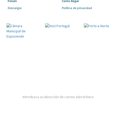
Fórum
Como llegar
Descargar
Política de privacidad
SUBSCREVER NEWSLETTER
Al suscribirse a nuestro boletín de noticias, tendrá
acceso a todas las novedades de nuestro
ayuntamiento
Al suscribirse al boletín de noticias, está de acuerdo con nuestra
Política de privacidad