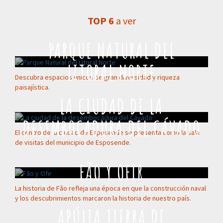
TOP 6
a ver
PARQUE NATURAL DEL
LITORAL NORTE
Descubra espacios únicos de gran diversidad y riqueza
paisajística.
LA CIUDAD DE LA
DESEMBOCADURA DEL CÁVADO
El centro de la ciudad de Esposende se presenta como la sala
de visitas del municipio de Esposende.
FÃO Y OFIR
La historia de Fão refleja una época en que la construcción naval
y los descubrimientos marcaron la historia de nuestro país.
APÚLIA TIERRA DE