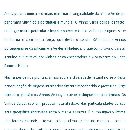
Antes porém, nunca é demais reafirmar a originalidade do Vinho Verde no
panorama vitivinícola português e mundial. O Vinho Verde ocupa, de facto,
um lugar muito particular e ímpar no contexto dos vinhos portugueses. De
tal forma e com tanta força, que desde o século XVIII que os vinhos
portugueses se classificam em Verdes e Maduros, o que comprova o caráter
genuíno e inimitável dos vinhos desta encantadora e viçosa terra do Entre
Douro e Minho.
Mas, antes de nos pronunciarmos sobre a diversidade natural no seio desta
denominação de origem internacionalmente reconhecida e protegida, urge
afirmar o que são os Vinhos Verdes, o que os distingue face aos demais. Os
Vinhos Verdes são um produto natural reflexo das particularidades da sua
área geográfica encravada entre o mar e as serras. É duma ligação íntima
dos fatores naturais – relevo, solo e clima únicos no mundo – com a
maneira de ser do português que nasce um vinho alegre e respeitador da