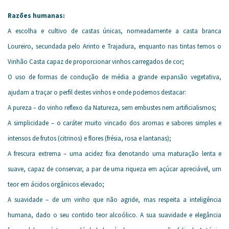
Razões humanas:
A escolha e cultivo de castas únicas, nomeadamente a casta branca
Loureiro, secundada pelo Arinto e Trajadura, enquanto nas tintas temos o
Vinhão Casta capaz de proporcionar vinhos carregados de cor;
O uso de formas de condução de média a grande expansão vegetativa,
ajudam a traçar o perfil destes vinhos e onde podemos destacar:
A pureza – do vinho reflexo da Natureza, sem embustes nem artificialismos;
A simplicidade – o caráter muito vincado dos aromas e sabores simples e
intensos de frutos (citrinos) e flores (frésia, rosa e lantanas);
A frescura extrema – uma acidez fixa denotando uma maturação lenta e
suave, capaz de conservar, a par de uma riqueza em açúcar apreciável, um
teor em ácidos orgânicos elevado;
A suavidade – de um vinho que não agride, mas respeita a inteligência
humana, dado o seu contido teor alcoólico. A sua suavidade e elegância