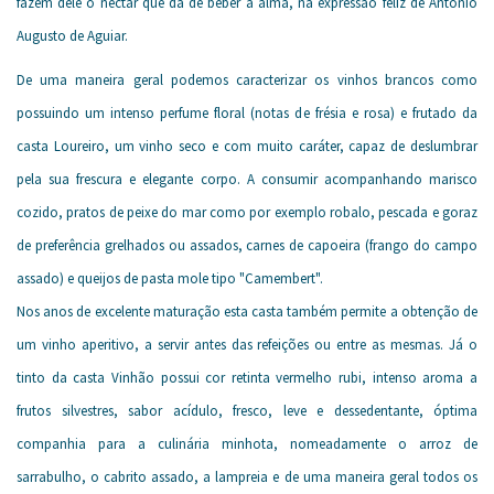
fazem dele o néctar que dá de beber à alma, na expressão feliz de António
Augusto de Aguiar.
De uma maneira geral podemos caracterizar os vinhos brancos como
possuindo um intenso perfume floral (notas de frésia e rosa) e frutado da
casta Loureiro, um vinho seco e com muito caráter, capaz de deslumbrar
pela sua frescura e elegante corpo. A consumir acompanhando marisco
cozido, pratos de peixe do mar como por exemplo robalo, pescada e goraz
de preferência grelhados ou assados, carnes de capoeira (frango do campo
assado) e queijos de pasta mole tipo "Camembert".
Nos anos de excelente maturação esta casta também permite a obtenção de
um vinho aperitivo, a servir antes das refeições ou entre as mesmas. Já o
tinto da casta Vinhão possui cor retinta vermelho rubi, intenso aroma a
frutos silvestres, sabor acídulo, fresco, leve e dessedentante, óptima
companhia para a culinária minhota, nomeadamente o arroz de
sarrabulho, o cabrito assado, a lampreia e de uma maneira geral todos os