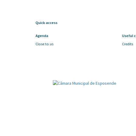
Quick access
Agenda
Useful 
Close to us
Credits